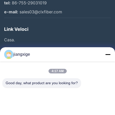
tel:
86-755-29031019
e-mail:
sales03@clxfiber.com
Link Veloci
Casa.
Prodotti
jiangxige
Su Di Noi
Visita Alla Fabbrica
4:17 AM
Controllo Della Qualità
Good day, what product are you looking for?
Contattaci
Notizie
Casi
Blog