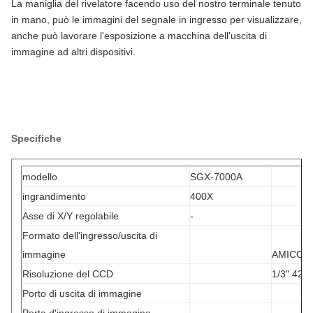
La maniglia del rivelatore facendo uso del nostro terminale tenuto
in mano, può le immagini del segnale in ingresso per visualizzare,
anche può lavorare l'esposizione a macchina dell'uscita di
immagine ad altri dispositivi.
Specifiche
modello
SGX-7000A
ingrandimento
400X
Asse di X/Y regolabile
-
Formato dell'ingresso/uscita di
immagine
AMICO a
Risoluzione del CCD
1/3" 420 
Porto di uscita di immagine