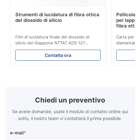
Strumenti di lucidatura di fibra ottica
Pellicola 
del diossido di silicio
per lappat
fibra ottic
Film di lucidatura finale del diossido di
Carta per lu
silicio del Giappone NTTAT ADS-127
diamantata 
Modello: ADS-127 Luogo d'origine: Il
patch in fibr
Giappone Dettaglio rapido ●particelle
carta per luc
Contatta ora
Uguale-spruzzate su superficie rivestita
Dispersione 
●Buoni intensità & flexility, adatti a
abrasive.2. 
lucidatura sulle sfaccettature differenti
Elevata prec
●Adatto a lucidatura con ...
del ...
Chiedi un preventivo
Se avete domande, usate il modulo di contatto online qui
sotto, il nostro team vi contatterà il prima possibile.
e-mail
*