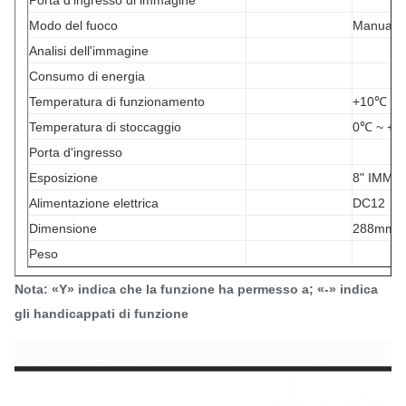
Porta d'ingresso di immagine
Modo del fuoco
Manuale
Analisi dell'immagine
Consumo di energia
Temperatura di funzionamento
+10℃ ~ 
Temperatura di stoccaggio
0℃ ~ +
Porta d'ingresso
Esposizione
8" IMMA
Alimentazione elettrica
DC12
Dimensione
288mm*
Peso
Nota: «Y» indica che la funzione ha permesso a; «-» indica
gli handicappati di funzione