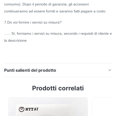
consumo). Dopo il periodo di garanzia, gli accessori
continueranno ad essere forniti e saranno fatti pagare a costo.
7.Do voi fornire i servizi su misura?
...... Sì, forniamo i servizi su misura, secondo i requisiti di cliente e
la descrizione
Punti salienti del prodotto
Dispenser dell'epossiresina della st FC dello Sc di LC
Prodotti correlati
con forte stabilità Dispenser su misura
dell'epossiresina della st Fc dello Sc di Lc con forte
stabilità Modello: CLX-DJ02 Luogo d'origine:
Shenzhen, Cina Descrizione L'erogatore
semiautomatico CLX-DJ02 è controllato da un