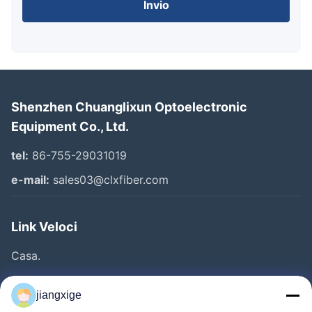
Invio
Shenzhen Chuanglixun Optoelectronic
Equipment Co., Ltd.
tel:
86-755-29031019
e-mail:
sales03@clxfiber.com
Link Veloci
Casa.
Prodotti
jiangxige
Su Di Noi