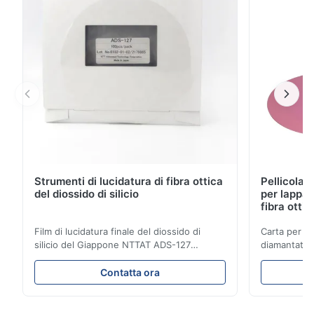
commutatore del ...
Strumenti di lucidatura di fibra ottica
Pellicola 
del diossido di silicio
per lappat
fibra ottic
Film di lucidatura finale del diossido di
Carta per lu
silicio del Giappone NTTAT ADS-127
diamantata 
Modello: ADS-127 Luogo d'origine: Il
patch in fibr
Giappone Dettaglio rapido ●particelle
carta per luc
Contatta ora
Uguale-spruzzate su superficie rivestita
Dispersione 
●Buoni intensità & flexility, adatti a
abrasive.2. 
lucidatura sulle sfaccettature differenti
Elevata prec