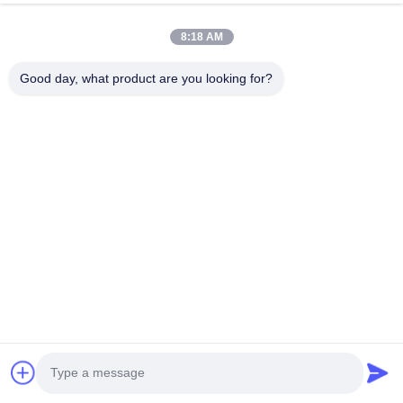
Visita Alla Fabbrica
8:18 AM
Controllo Della Qualità
Good day, what product are you looking for?
Contattaci
Notizie
Casi
Blog
Follow Us
©2021- Shenzhen Chuanglixun Optoelectronic Equipment Co., Ltd.. Tutti i
diritti riservati