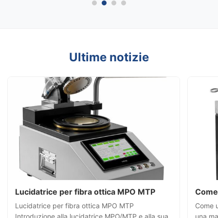
Ultime notizie
Lucidatrice per fibra ottica MPO MTP
Come u
Lucidatrice per fibra ottica MPO MTP
Come us
Introduzione alla lucidatrice MPO/MTP e alla sua
una mac