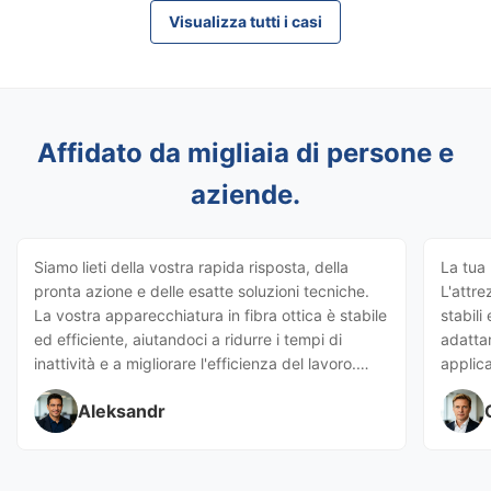
Visualizza tutti i casi
Affidato da migliaia di persone e
aziende.
Siamo lieti della vostra rapida risposta, della
La tua 
pronta azione e delle esatte soluzioni tecniche.
L'attre
La vostra apparecchiatura in fibra ottica è stabile
stabili
ed efficiente, aiutandoci a ridurre i tempi di
adattan
inattività e a migliorare l'efficienza del lavoro.
applica
Non solo fornite macchine eccellenti, ma anche
efficie
Aleksandr
un supporto professionale e premuroso,
rendendo la cooperazione fluida e
soddisfacente.