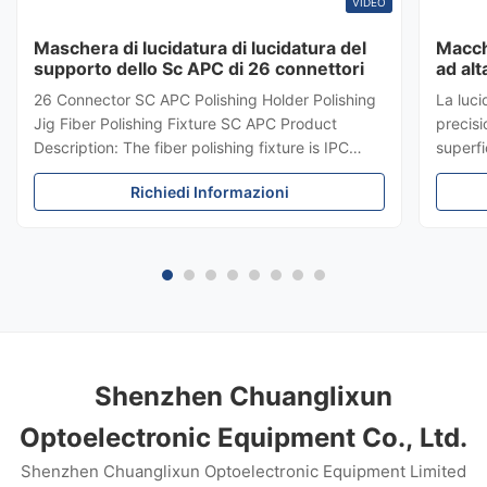
VIDEO
Maschera di lucidatura di lucidatura del
Macchi
supporto dello Sc APC di 26 connettori
ad al
36 pe
26 Connector SC APC Polishing Holder Polishing
La luci
del r
Jig Fiber Polishing Fixture SC APC Product
precisi
Description: The fiber polishing fixture is IPC
superfi
Structure, Independent compression of each
≤0,20 d
Richiedi Informazioni
connector. The fiber polishing fixture pass rate
Elabor
with Interference> = 98% (100% Typical,
con un
according to IEC), This fiber ...
Present
regolab
inossid
Shenzhen Chuanglixun
Optoelectronic Equipment Co., Ltd.
Shenzhen Chuanglixun Optoelectronic Equipment Limited