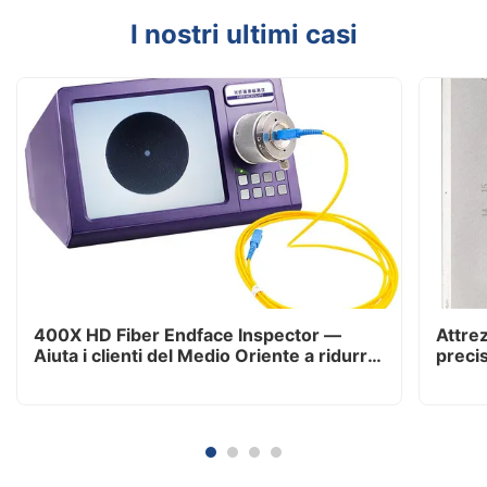
I nostri ultimi casi
400X HD Fiber Endface Inspector —
Attrez
Aiuta i clienti del Medio Oriente a ridurre
preci
i reclami post-vendita dell'80%
sudafr
effici