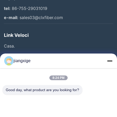
tel:
86-755-29031019
e-mail:
sales03@clxfiber.com
Link Veloci
Casa.
Prodotti
jiangxige
Su Di Noi
Visita Alla Fabbrica
8:24 PM
Controllo Della Qualità
Good day, what product are you looking for?
Contattaci
Notizie
Casi