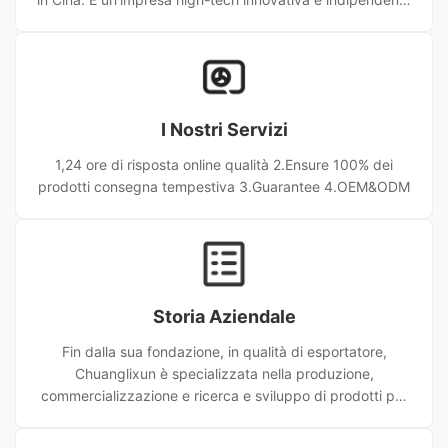
che integra ricerca e sviluppo, produzione, vendita e
assistenza per apparecchiature di produzione di
connettori in fibra ottica. Con 17 anni di esperienza,
forniamo ai clienti globali apparecchiature ad alte
prestazioni e soluzioni su misura, conquistando fiducia a
I Nostri Servizi
lungo termine grazie ad una qualità affidabile e ad un
servizio effici
1,24 ore di risposta online qualità 2.Ensure 100% dei
prodotti consegna tempestiva 3.Guarantee 4.OEM&ODM
Storia Aziendale
Fin dalla sua fondazione, in qualità di esportatore,
Chuanglixun è specializzata nella produzione,
commercializzazione e ricerca e sviluppo di prodotti per
la comunicazione ottica. La soddisfazione del cliente è il
nostro eterno perseguimento di obiettivi, non vediamo