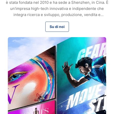
è stata fondata nel 2010 e ha sede a Shenzhen, in Cina. È
un'impresa high-tech innovativa e indipendente che
integra ricerca e sviluppo, produzione, vendita e
assistenza per apparecchiature di produzione di connettori
in fibra ottica. Con 17 anni di esperienza, forniamo ai clienti
Su di noi
globali apparecchiature ad alte prestazioni e soluzioni su
misura, conquistando fiducia a lungo termine grazie ad una
qualità affidabile e ad un servizio effici