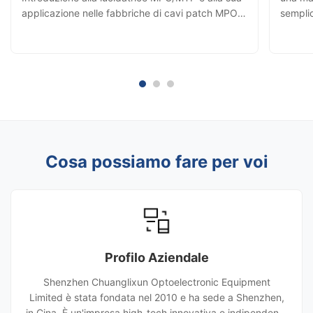
applicazione nelle fabbriche di cavi patch MPO 1.
sempli
Introduzione alla lucidatrice MPO/MTP La
tecnich
lucidatrice MPO/MTP è un'apparecchiatura
Prepara
automatica ad alta precisione appositamente
fibra o
progettata per la levigatura e la ...
abrasiv
Cosa possiamo fare per voi
Profilo Aziendale
Shenzhen Chuanglixun Optoelectronic Equipment
Limited è stata fondata nel 2010 e ha sede a Shenzhen,
in Cina. È un'impresa high-tech innovativa e indipendente