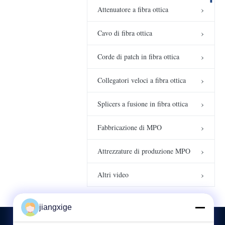
dei semi
Attenuatore a fibra ottica
dell'epossidico della
FTTH Drop Cable
macchina a iniezione
Cutting Machine
della fibra automatica
Cavo di fibra ottica
Coiling Machine per
00:28
Altri video
del puntale
la linea di produzione
di fili di patch in fibra
Corde di patch in fibra ottica
Stripper termico a
ottica per esterni
fibre semplici
00:07
Altri video
Collegatori veloci a fibra ottica
Splicers a fusione in fibra ottica
Fabbricazione di MPO
Attrezzature di produzione MPO
Altri video
jiangxige