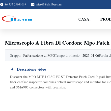
86-755-29031019
sales03@clxfiber.com
CASA.
PROD
Microscopio A Fibra Di Cordone Mpo Patch
Gruppo:
Fabbricazione di MPO
Tempo di rilascio:
2025-04-06
Parola c
Descrizione video
Discover the MPO MTP LC SC FC ST Detector Patch Cord Pigtail Jumpe
fiber endface inspector combines optical microscope and monitor for cl
and SMA905 connectors with precision.