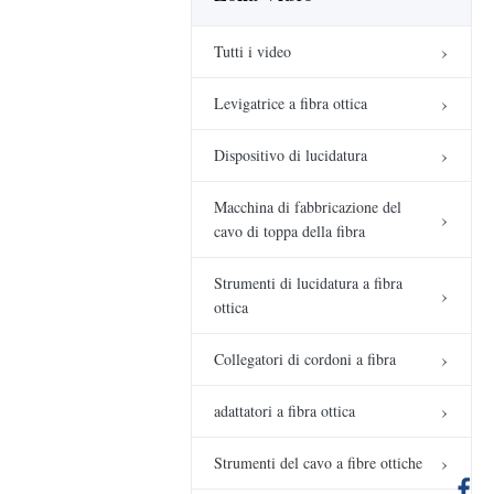
macchina a fibra
ottica del cavo
Produzione di cordoni
Tutti i video
di fibra ottica
Macchina di fabbricazione
Levigatrice a fibra ottica
01:47
del cavo di toppa della
fibra
Dispositivo di lucidatura
macchina per la
pulizia ad ultrasuoni
Macchina di fabbricazione del
00:11
Altri video
cavo di toppa della fibra
Shenzhen chuanglixun
apparecchiature
Strumenti di lucidatura a fibra
optoelettroniche Co.,
01:54
Altri video
ottica
LTD
Drone Invisibile Nera
Collegatori di cordoni a fibra
Fibra Ottica
00:23
Altri video
adattatori a fibra ottica
Attrezzatura
d'erogazione a resina
Strumenti del cavo a fibre ottiche
epossidica della fibra
00:16
Altri video