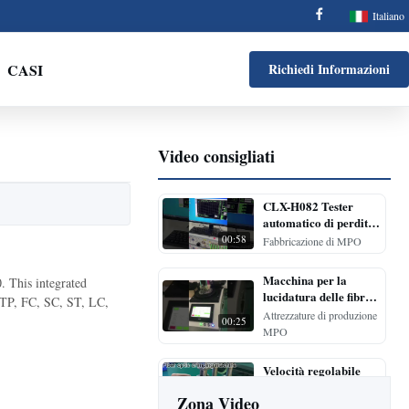
Italiano
CASI
Richiedi Informazioni
Video consigliati
CLX-H082 Tester
automatico di perdita
di ritorno per
00:58
Fabbricazione di MPO
l'inserimento del cavo
di patch MPO per una
Macchina per la
 This integrated
misurazione precisa
lucidatura delle fibre
 MTP, FC, SC, ST, LC,
della perdita di
del connettore del cavo
Attrezzature di produzione
ritorno
00:25
ottico MTP MPO
MPO
Velocità regolabile
efficiente di toppa di
Zona Video
RoHS FTTH alta della
00:40
Altri video