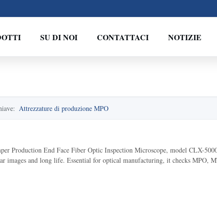
OTTI
SU DI NOI
CONTATTACI
NOTIZIE
hiave:
Attrezzature di produzione MPO
r Production End Face Fiber Optic Inspection Microscope, model CLX-5000.
ear images and long life. Essential for optical manufacturing, it checks MPO,